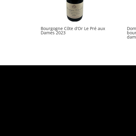
Bourgogne Côte d’Or Le Pré aux
Dom
Dames 2023
bour
dam