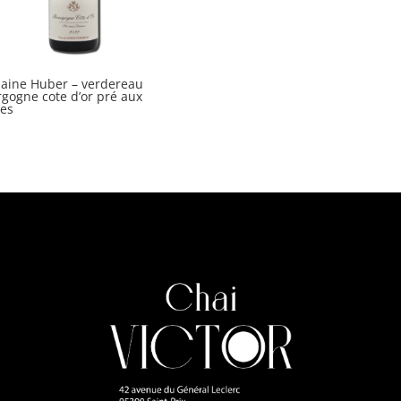
aine Huber – verdereau
gogne cote d’or pré aux
es